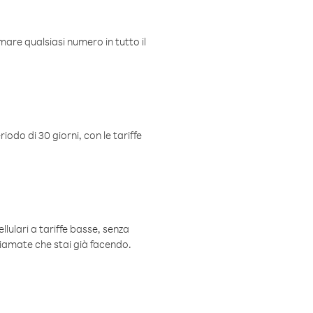
mare qualsiasi numero in tutto il
iodo di 30 giorni, con le tariffe
ellulari a tariffe basse, senza
hiamate che stai già facendo.