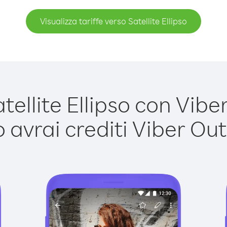
Visualizza tariffe verso Satellite Ellipso
ellite Ellipso con Viber 
avrai crediti Viber Out,