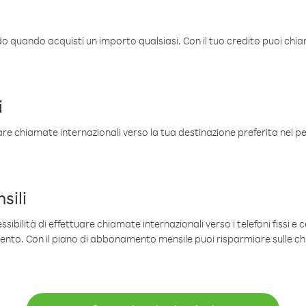
ldo quando acquisti un importo qualsiasi. Con il tuo credito puoi chia
i
are chiamate internazionali verso la tua destinazione preferita nel per
sili
sibilità di effettuare chiamate internazionali verso i telefoni fissi e c
mento. Con il piano di abbonamento mensile puoi risparmiare sulle c