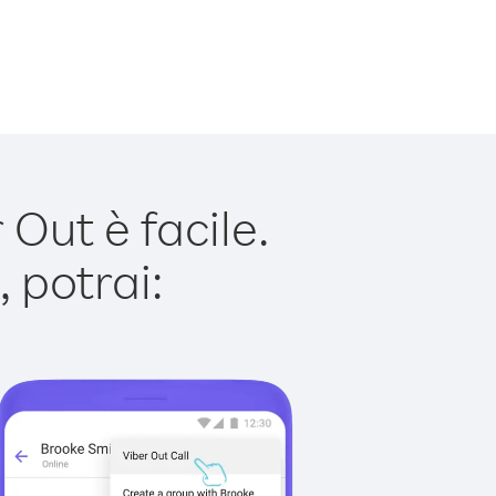
Out è facile.
 potrai: