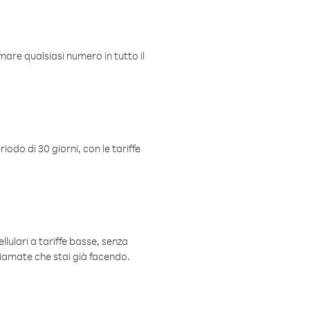
mare qualsiasi numero in tutto il
iodo di 30 giorni, con le tariffe
ellulari a tariffe basse, senza
hiamate che stai già facendo.