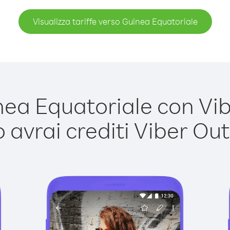
Visualizza tariffe verso Guinea Equatoriale
a Equatoriale con Vibe
avrai crediti Viber Out,