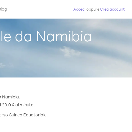
Blog
Accedi
oppure
Crea account
le da Namibia
a Namibia.
i 60.0 ¢ al minuto.
verso Guinea Equatoriale.