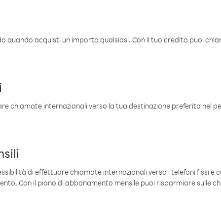
ldo quando acquisti un importo qualsiasi. Con il tuo credito puoi chia
i
are chiamate internazionali verso la tua destinazione preferita nel per
sili
sibilità di effettuare chiamate internazionali verso i telefoni fissi e c
mento. Con il piano di abbonamento mensile puoi risparmiare sulle c