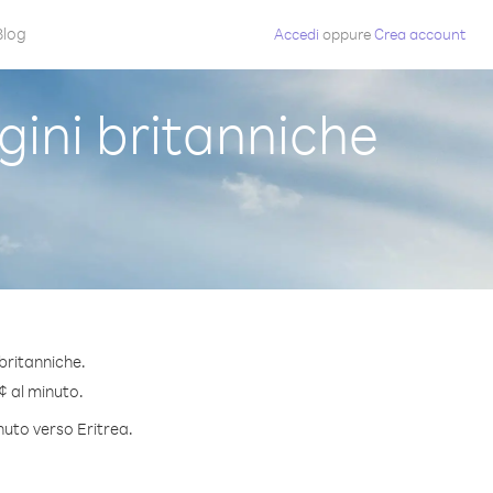
Blog
Accedi
oppure
Crea account
gini britanniche
britanniche.
 ¢ al minuto.
nuto verso Eritrea.