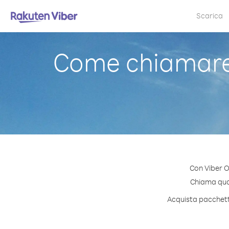
Scarica
Come chiamare E
Con Viber O
Chiama quals
Acquista pacchetti