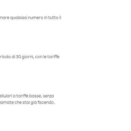
mare qualsiasi numero in tutto il
iodo di 30 giorni, con le tariffe
ellulari a tariffe basse, senza
hiamate che stai già facendo.