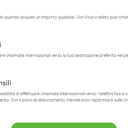
ldo quando acquisti un importo qualsiasi. Con il tuo credito puoi chia
i
are chiamate internazionali verso la tua destinazione preferita nel per
sili
sibilità di effettuare chiamate internazionali verso i telefoni fissi e c
mento. Con il piano di abbonamento mensile puoi risparmiare sulle c