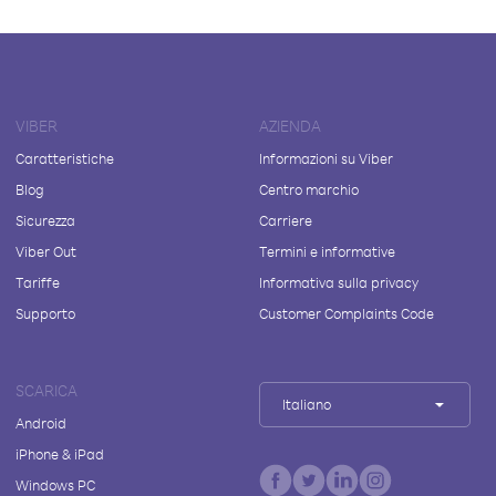
VIBER
AZIENDA
Caratteristiche
Informazioni su Viber
Blog
Centro marchio
Sicurezza
Carriere
Viber Out
Termini e informative
Tariffe
Informativa sulla privacy
Supporto
Customer Complaints Code
SCARICA
Italiano
Android
iPhone & iPad
Windows PC