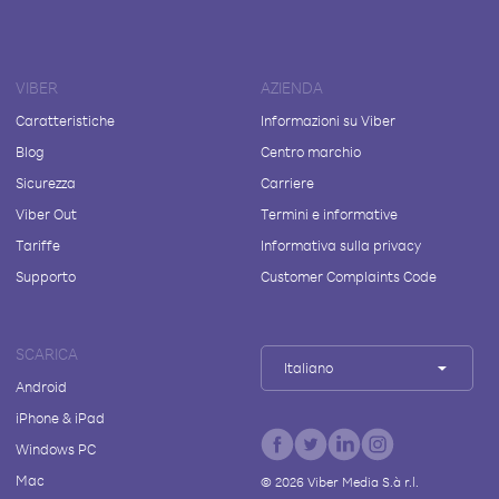
VIBER
AZIENDA
Caratteristiche
Informazioni su Viber
Blog
Centro marchio
Sicurezza
Carriere
Viber Out
Termini e informative
Tariffe
Informativa sulla privacy
Supporto
Customer Complaints Code
SCARICA
Italiano
Android
iPhone & iPad
Windows PC
Mac
©
2026
Viber Media S.à r.l.