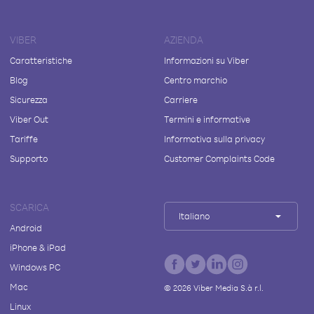
VIBER
AZIENDA
Caratteristiche
Informazioni su Viber
Blog
Centro marchio
Sicurezza
Carriere
Viber Out
Termini e informative
Tariffe
Informativa sulla privacy
Supporto
Customer Complaints Code
SCARICA
Italiano
Android
iPhone & iPad
Windows PC
Mac
©
2026
Viber Media S.à r.l.
Linux