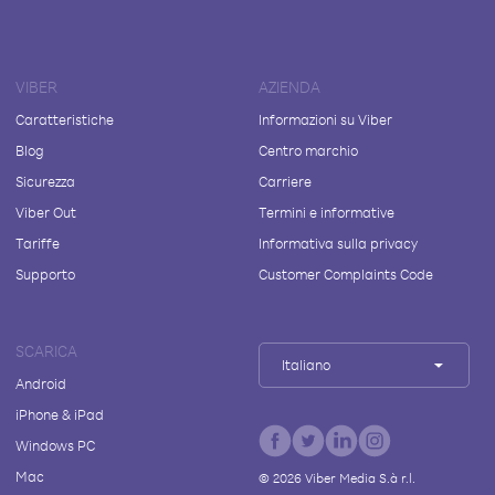
VIBER
AZIENDA
Caratteristiche
Informazioni su Viber
Blog
Centro marchio
Sicurezza
Carriere
Viber Out
Termini e informative
Tariffe
Informativa sulla privacy
Supporto
Customer Complaints Code
SCARICA
Italiano
Android
iPhone & iPad
Windows PC
Mac
©
2026
Viber Media S.à r.l.