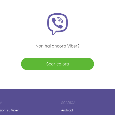
Non hai ancora Viber?
Scarica ora
DA
SCARICA
ioni su Viber
Android