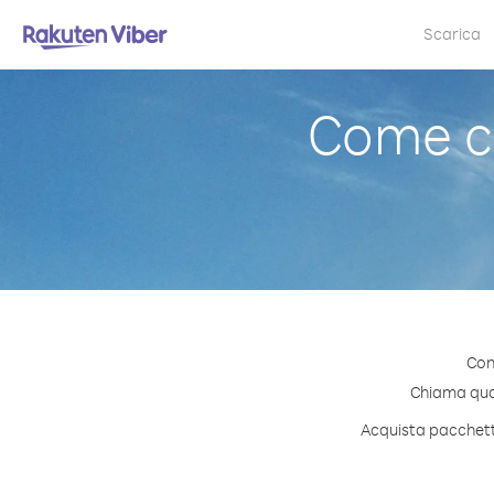
Scarica
Come c
Con
Chiama quals
Acquista pacchetti