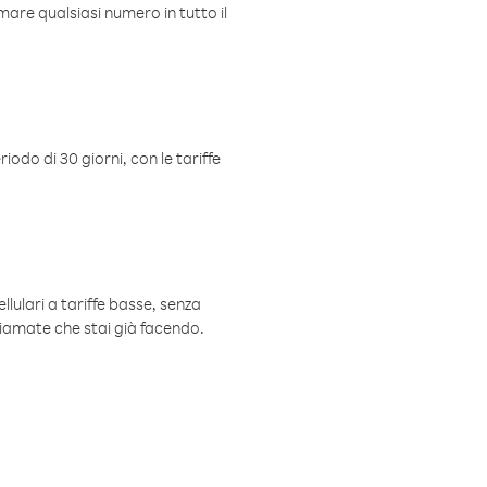
mare qualsiasi numero in tutto il
iodo di 30 giorni, con le tariffe
ellulari a tariffe basse, senza
hiamate che stai già facendo.