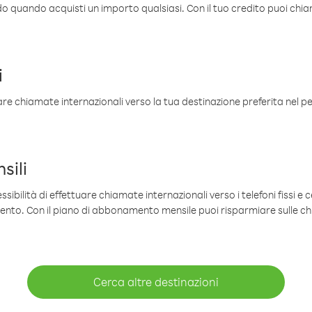
ldo quando acquisti un importo qualsiasi. Con il tuo credito puoi chia
i
are chiamate internazionali verso la tua destinazione preferita nel per
sili
sibilità di effettuare chiamate internazionali verso i telefoni fissi e c
mento. Con il piano di abbonamento mensile puoi risparmiare sulle c
Cerca altre destinazioni