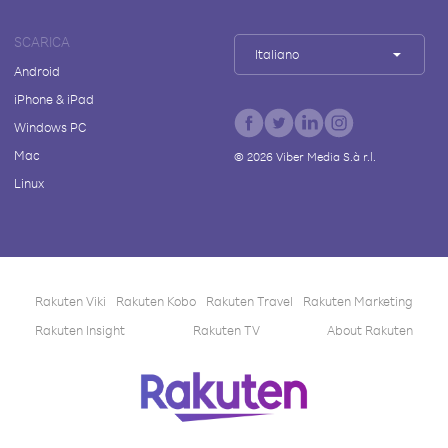
SCARICA
Italiano
Android
iPhone & iPad
Windows PC
Mac
©
2026
Viber Media S.à r.l.
Linux
Rakuten Viki
Rakuten Kobo
Rakuten Travel
Rakuten Marketing
Rakuten Insight
Rakuten TV
About Rakuten