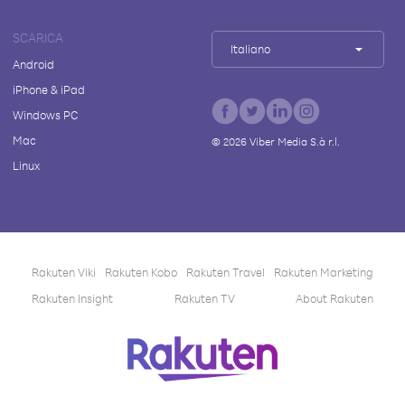
SCARICA
Italiano
Android
iPhone & iPad
Windows PC
Mac
©
2026
Viber Media S.à r.l.
Linux
Rakuten Viki
Rakuten Kobo
Rakuten Travel
Rakuten Marketing
Rakuten Insight
Rakuten TV
About Rakuten