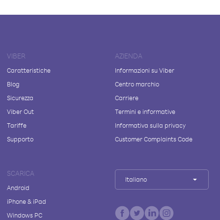
VIBER
AZIENDA
Caratteristiche
Informazioni su Viber
Blog
Centro marchio
Sicurezza
Carriere
Viber Out
Termini e informative
Tariffe
Informativa sulla privacy
Supporto
Customer Complaints Code
SCARICA
Italiano
Android
iPhone & iPad
Windows PC