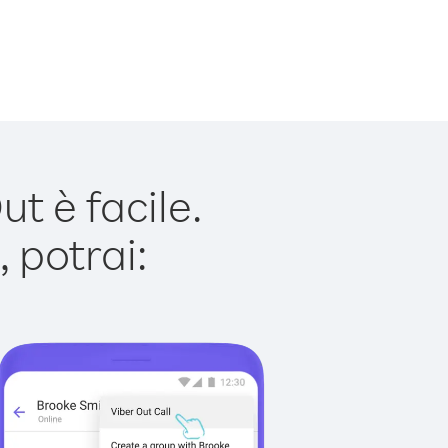
t è facile.
 potrai: