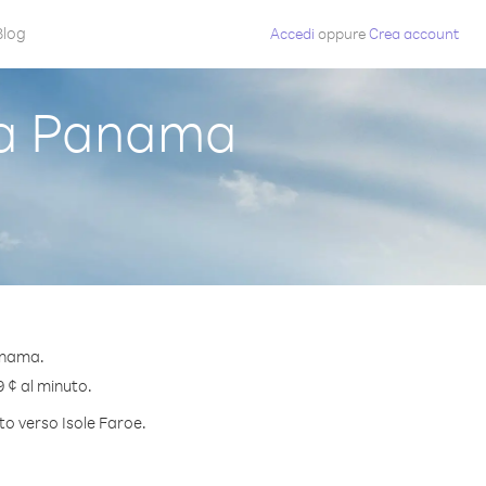
Blog
Accedi
oppure
Crea account
da Panama
anama.
9 ¢ al minuto.
to verso Isole Faroe.