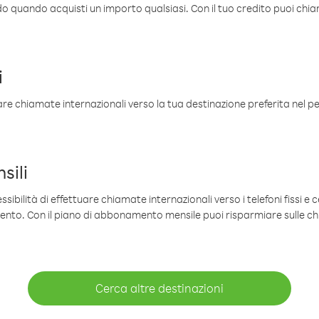
ldo quando acquisti un importo qualsiasi. Con il tuo credito puoi chia
i
are chiamate internazionali verso la tua destinazione preferita nel per
sili
sibilità di effettuare chiamate internazionali verso i telefoni fissi e c
mento. Con il piano di abbonamento mensile puoi risparmiare sulle c
Cerca altre destinazioni