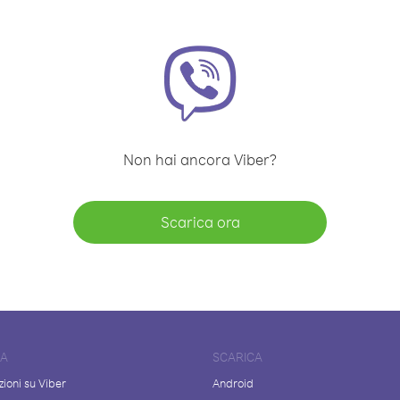
Non hai ancora Viber?
Scarica ora
DA
SCARICA
ioni su Viber
Android