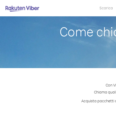
Scarica
Come chi
Con V
Chiama qualsi
Acquista pacchetti d