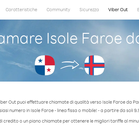
Caratteristiche
Community
Sicurezza
Viber Out
amare Isole Faroe 
iber Out puoi effettuare chiamate di qualità verso Isole Faroe da P
asi numero in Isole Faroe - linea fissa o mobile! - a partire da soli 9.
i credito o un piano chiamate per ottenere le migliori tariffe al minu