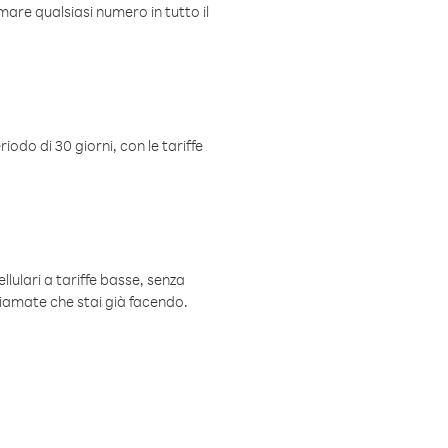
mare qualsiasi numero in tutto il
iodo di 30 giorni, con le tariffe
ellulari a tariffe basse, senza
hiamate che stai già facendo.