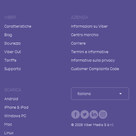
VIBER
AZIENDA
Caratteristiche
Informazioni su Viber
Blog
Centro marchio
Sicurezza
Carriere
Viber Out
Termini e informative
Tariffe
Informativa sulla privacy
Supporto
Customer Complaints Code
SCARICA
Italiano
Android
iPhone & iPad
Windows PC
Mac
©
2026
Viber Media S.à r.l.
Linux