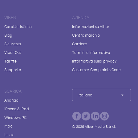
VIBER
AZIENDA
Caratteristiche
Informazioni su Viber
Blog
Centro marchio
Sicurezza
Carriere
Viber Out
Termini e informative
Tariffe
Informativa sulla privacy
Supporto
Customer Complaints Code
SCARICA
Italiano
Android
iPhone & iPad
Windows PC
Mac
©
2026
Viber Media S.à r.l.
Linux