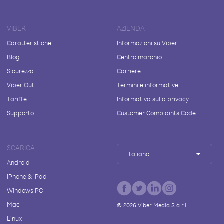
VIBER
AZIENDA
Caratteristiche
Informazioni su Viber
Blog
Centro marchio
Sicurezza
Carriere
Viber Out
Termini e informative
Tariffe
Informativa sulla privacy
Supporto
Customer Complaints Code
SCARICA
Italiano
Android
iPhone & iPad
Windows PC
Mac
©
2026
Viber Media S.à r.l.
Linux