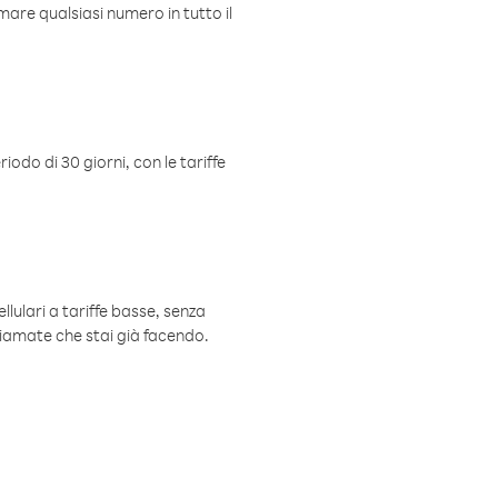
mare qualsiasi numero in tutto il
iodo di 30 giorni, con le tariffe
ellulari a tariffe basse, senza
hiamate che stai già facendo.