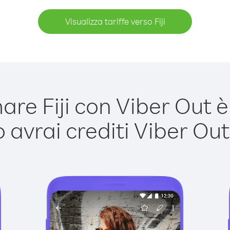
Visualizza tariffe verso Fiji
re Fiji con Viber Out è 
avrai crediti Viber Out,