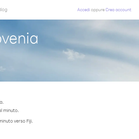
Blog
Accedi
oppure
Crea account
ovenia
a.
al minuto.
inuto verso Fiji.