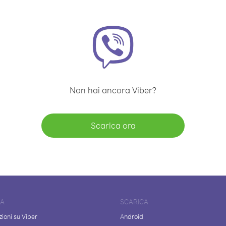
Non hai ancora Viber?
Scarica ora
DA
SCARICA
ioni su Viber
Android