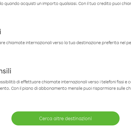
ldo quando acquisti un importo qualsiasi. Con il tuo credito puoi chia
i
are chiamate internazionali verso la tua destinazione preferita nel per
sili
sibilità di effettuare chiamate internazionali verso i telefoni fissi e c
mento. Con il piano di abbonamento mensile puoi risparmiare sulle c
Cerca altre destinazioni