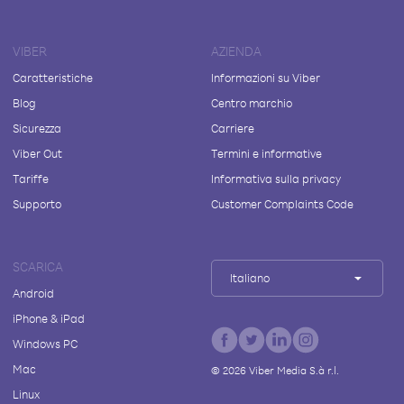
VIBER
AZIENDA
Caratteristiche
Informazioni su Viber
Blog
Centro marchio
Sicurezza
Carriere
Viber Out
Termini e informative
Tariffe
Informativa sulla privacy
Supporto
Customer Complaints Code
SCARICA
Italiano
Android
iPhone & iPad
Windows PC
Mac
©
2026
Viber Media S.à r.l.
Linux