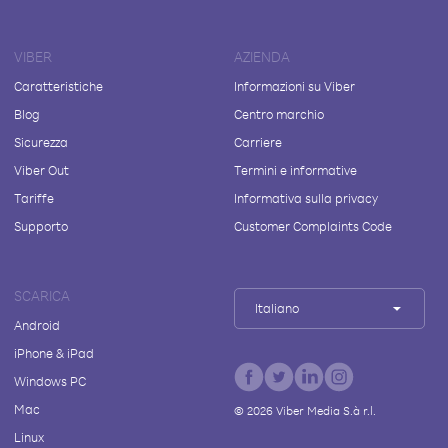
VIBER
AZIENDA
Caratteristiche
Informazioni su Viber
Blog
Centro marchio
Sicurezza
Carriere
Viber Out
Termini e informative
Tariffe
Informativa sulla privacy
Supporto
Customer Complaints Code
SCARICA
Italiano
Android
iPhone & iPad
Windows PC
Mac
©
2026
Viber Media S.à r.l.
Linux