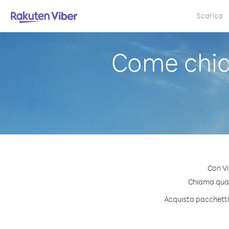
Scarica
Come chia
Con Vi
Chiama quals
Acquista pacchetti 