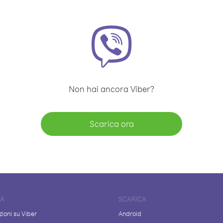
Non hai ancora Viber?
Scarica ora
DA
SCARICA
ioni su Viber
Android