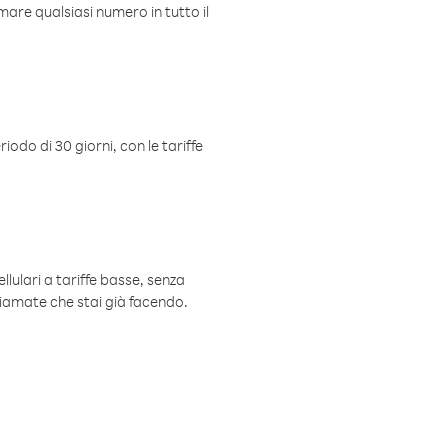
mare qualsiasi numero in tutto il
iodo di 30 giorni, con le tariffe
ellulari a tariffe basse, senza
hiamate che stai già facendo.