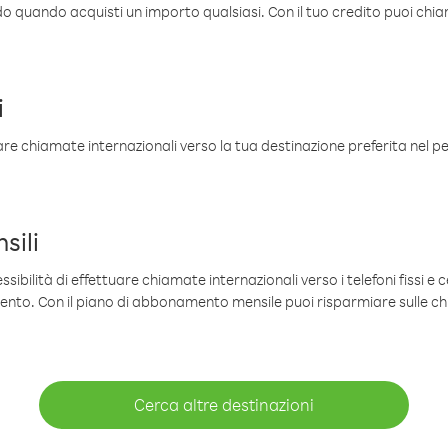
ldo quando acquisti un importo qualsiasi. Con il tuo credito puoi chia
i
are chiamate internazionali verso la tua destinazione preferita nel per
sili
sibilità di effettuare chiamate internazionali verso i telefoni fissi e c
mento. Con il piano di abbonamento mensile puoi risparmiare sulle c
Cerca altre destinazioni