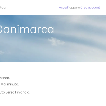
Blog
Accedi
oppure
Crea account
 Danimarca
imarca.
 ¢ al minuto.
uto verso Finlandia.