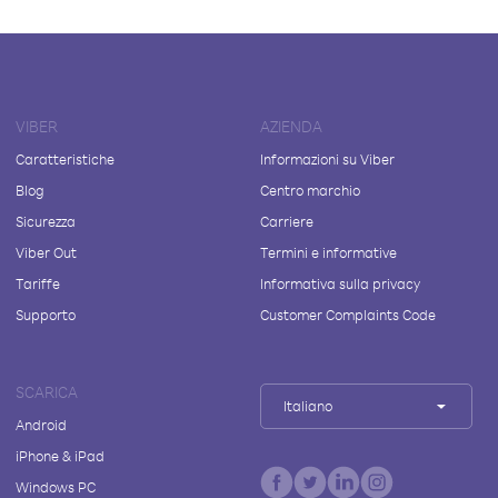
VIBER
AZIENDA
Caratteristiche
Informazioni su Viber
Blog
Centro marchio
Sicurezza
Carriere
Viber Out
Termini e informative
Tariffe
Informativa sulla privacy
Supporto
Customer Complaints Code
SCARICA
Italiano
Android
iPhone & iPad
Windows PC