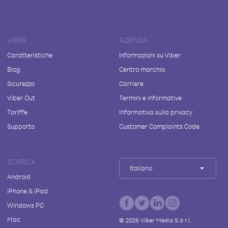
VIBER
AZIENDA
Caratteristiche
Informazioni su Viber
Blog
Centro marchio
Sicurezza
Carriere
Viber Out
Termini e informative
Tariffe
Informativa sulla privacy
Supporto
Customer Complaints Code
SCARICA
Italiano
Android
iPhone & iPad
Windows PC
Mac
©
2026
Viber Media S.à r.l.