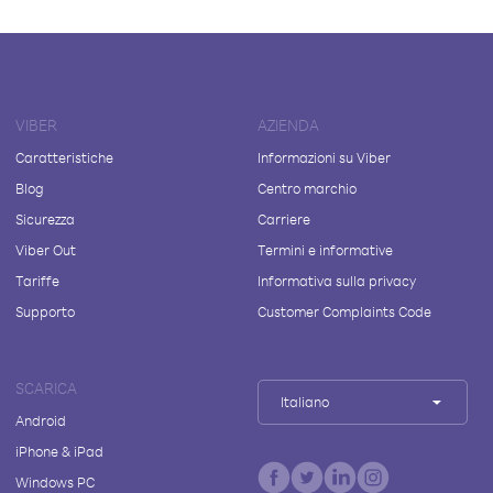
VIBER
AZIENDA
Caratteristiche
Informazioni su Viber
Blog
Centro marchio
Sicurezza
Carriere
Viber Out
Termini e informative
Tariffe
Informativa sulla privacy
Supporto
Customer Complaints Code
SCARICA
Italiano
Android
iPhone & iPad
Windows PC