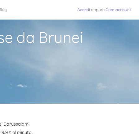
Blog
Accedi
oppure
Crea account
e da Brunei
ei Darussalam.
 9.9 ¢ al minuto.