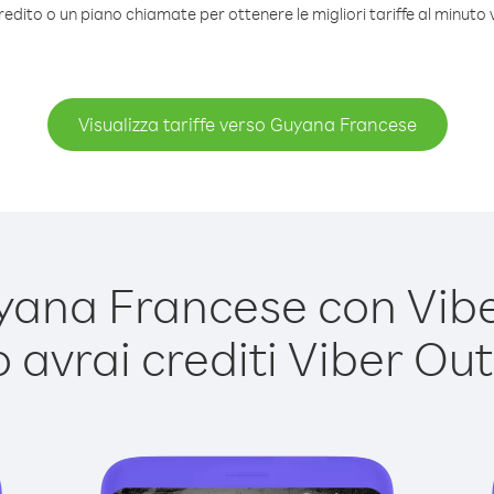
redito o un piano chiamate per ottenere le migliori tariffe al minut
Visualizza tariffe verso Guyana Francese
na Francese con Viber
avrai crediti Viber Out,