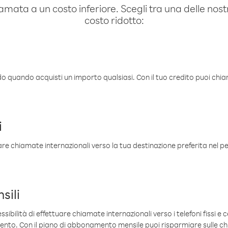
amata a un costo inferiore. Scegli tra una delle nostr
costo ridotto:
ldo quando acquisti un importo qualsiasi. Con il tuo credito puoi chia
i
are chiamate internazionali verso la tua destinazione preferita nel per
sili
sibilità di effettuare chiamate internazionali verso i telefoni fissi e c
mento. Con il piano di abbonamento mensile puoi risparmiare sulle c