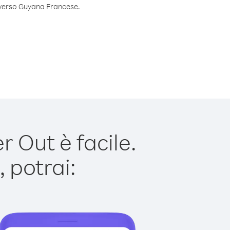
o verso Guyana Francese.
 Out è facile.
 potrai: