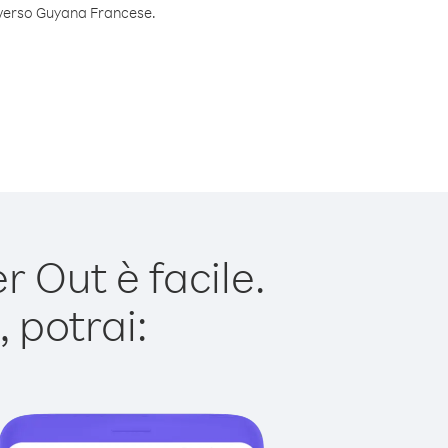
o verso Guyana Francese.
 Out è facile.
 potrai: