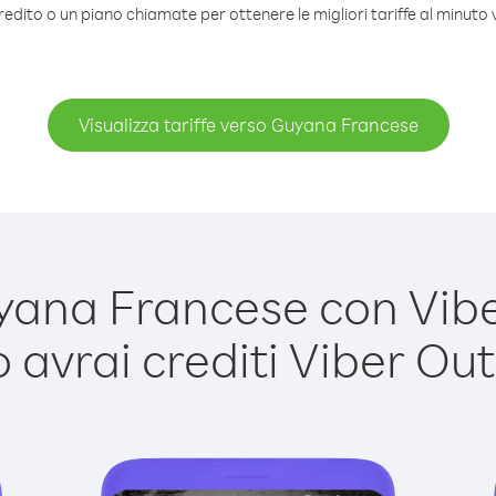
redito o un piano chiamate per ottenere le migliori tariffe al minut
Visualizza tariffe verso Guyana Francese
na Francese con Viber
avrai crediti Viber Out,