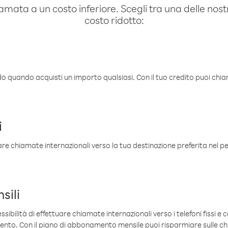
amata a un costo inferiore. Scegli tra una delle nostr
costo ridotto:
ldo quando acquisti un importo qualsiasi. Con il tuo credito puoi chia
i
are chiamate internazionali verso la tua destinazione preferita nel per
sili
sibilità di effettuare chiamate internazionali verso i telefoni fissi e c
mento. Con il piano di abbonamento mensile puoi risparmiare sulle c