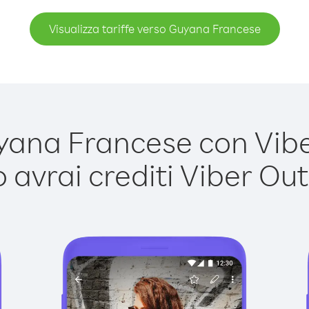
Visualizza tariffe verso Guyana Francese
na Francese con Viber
avrai crediti Viber Out,