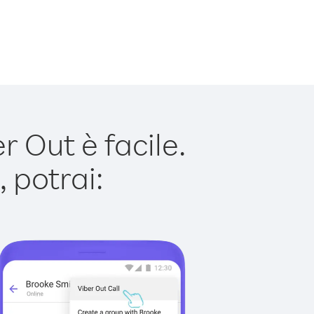
 Out è facile.
 potrai: