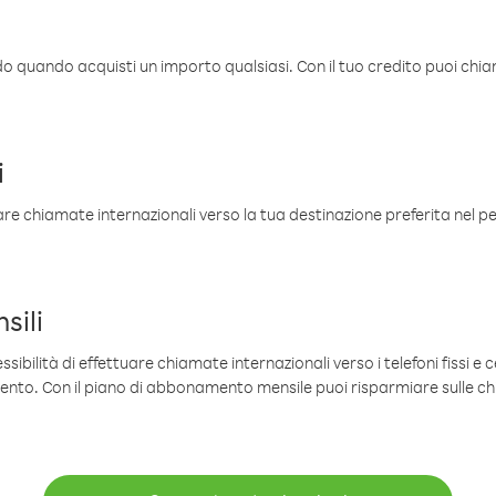
ldo quando acquisti un importo qualsiasi. Con il tuo credito puoi chia
i
are chiamate internazionali verso la tua destinazione preferita nel per
sili
sibilità di effettuare chiamate internazionali verso i telefoni fissi e c
mento. Con il piano di abbonamento mensile puoi risparmiare sulle c