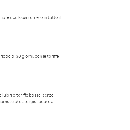
mare qualsiasi numero in tutto il
iodo di 30 giorni, con le tariffe
ellulari a tariffe basse, senza
hiamate che stai già facendo.