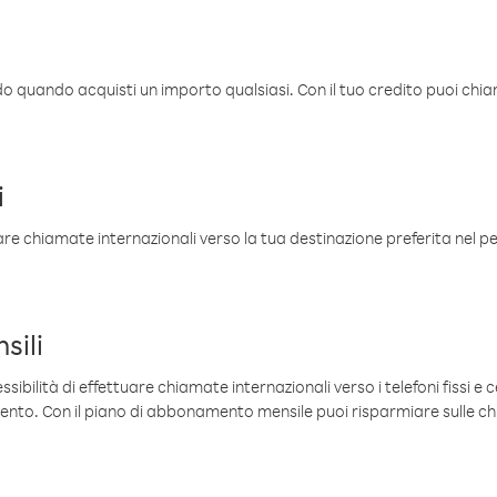
ldo quando acquisti un importo qualsiasi. Con il tuo credito puoi chia
i
are chiamate internazionali verso la tua destinazione preferita nel per
sili
sibilità di effettuare chiamate internazionali verso i telefoni fissi e c
mento. Con il piano di abbonamento mensile puoi risparmiare sulle c