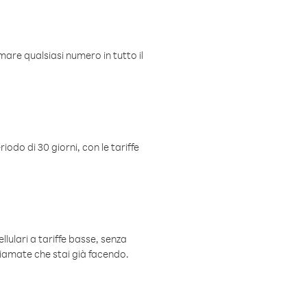
mare qualsiasi numero in tutto il
iodo di 30 giorni, con le tariffe
ellulari a tariffe basse, senza
hiamate che stai già facendo.