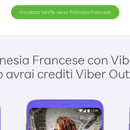
Visualizza tariffe verso Polinesia Francese
esia Francese con Vibe
avrai crediti Viber Out,