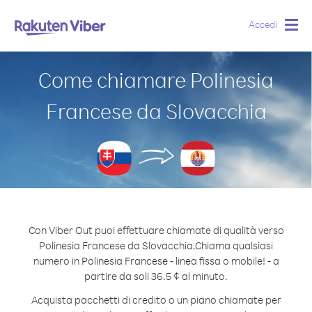
Accedi
Togg
navig
Come chiamare Polinesia
Francese da Slovacchia
Con Viber Out puoi effettuare chiamate di qualità verso
Polinesia Francese da Slovacchia.
Chiama qualsiasi
numero in Polinesia Francese - linea fissa o mobile! - a
partire da soli 36.5 ¢ al minuto.
Acquista pacchetti di credito o un piano chiamate per