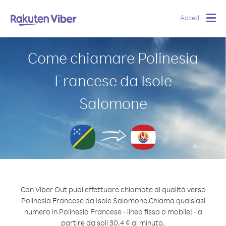
Accedi
Togg
navig
Come chiamare Polinesia
Francese da Isole
Salomone
Con Viber Out puoi effettuare chiamate di qualità verso
Polinesia Francese da Isole Salomone.
Chiama qualsiasi
numero in Polinesia Francese - linea fissa o mobile! - a
partire da soli 30.4 ¢ al minuto.