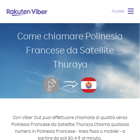
Accedi
Togg
navig
Come chiamare Polinesia
Francese da Satellite
Thuraya
Con Viber Out puoi effettuare chiamate di qualità verso
Polinesia Francese da Satellite Thuraya.
Chiama qualsiasi
numero in Polinesia Francese - linea fissa o mobile! - a
partire da soli 30.4 ¢ al minuto.