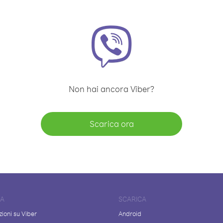
Non hai ancora Viber?
Scarica ora
DA
SCARICA
ioni su Viber
Android