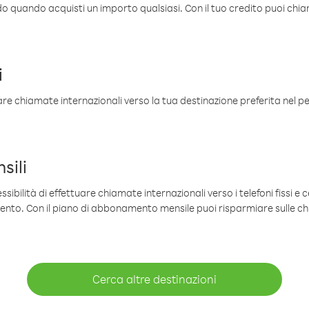
ldo quando acquisti un importo qualsiasi. Con il tuo credito puoi chia
i
are chiamate internazionali verso la tua destinazione preferita nel per
sili
sibilità di effettuare chiamate internazionali verso i telefoni fissi e c
mento. Con il piano di abbonamento mensile puoi risparmiare sulle c
Cerca altre destinazioni