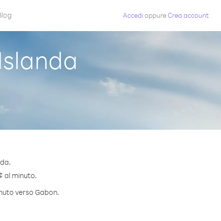
Blog
Accedi
oppure
Crea account
Islanda
nda.
¢ al minuto.
minuto verso Gabon.