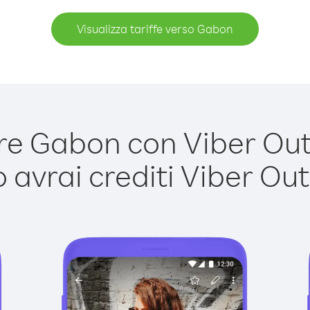
Visualizza tariffe verso Gabon
e Gabon con Viber Out è
avrai crediti Viber Out,