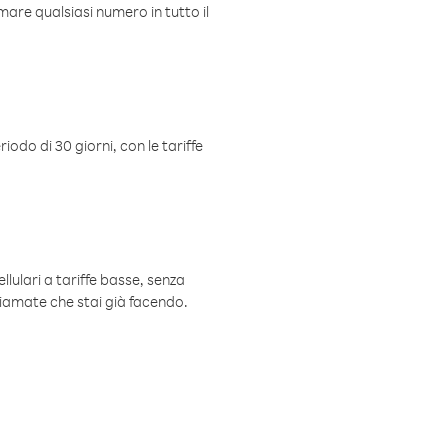
mare qualsiasi numero in tutto il
iodo di 30 giorni, con le tariffe
ellulari a tariffe basse, senza
hiamate che stai già facendo.