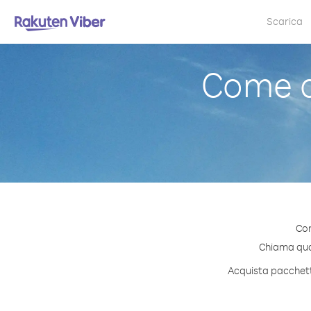
Scarica
Come c
Con
Chiama qual
Acquista pacchetti