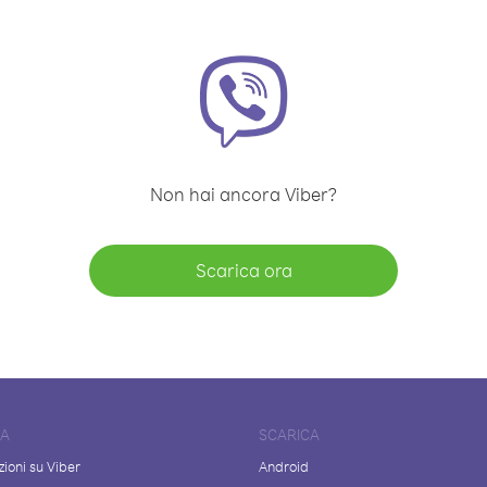
Non hai ancora Viber?
Scarica ora
DA
SCARICA
ioni su Viber
Android