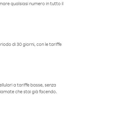
mare qualsiasi numero in tutto il
iodo di 30 giorni, con le tariffe
ellulari a tariffe basse, senza
hiamate che stai già facendo.