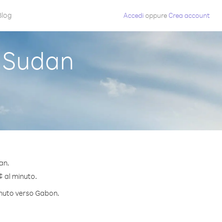
Blog
Accedi
oppure
Crea account
 Sudan
an.
¢ al minuto.
minuto verso Gabon.