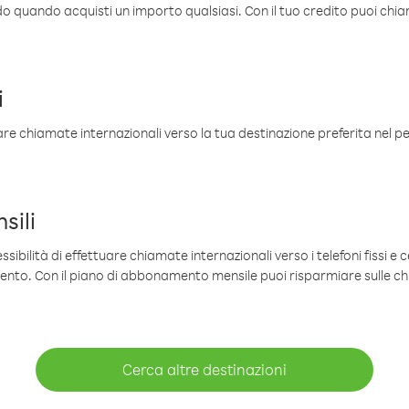
ldo quando acquisti un importo qualsiasi. Con il tuo credito puoi chia
i
are chiamate internazionali verso la tua destinazione preferita nel per
sili
sibilità di effettuare chiamate internazionali verso i telefoni fissi e c
mento. Con il piano di abbonamento mensile puoi risparmiare sulle c
Cerca altre destinazioni