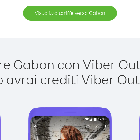
Visualizza tariffe verso Gabon
e Gabon con Viber Out è
avrai crediti Viber Out,