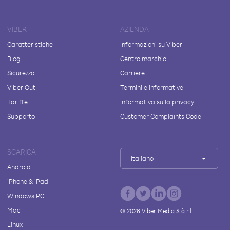
VIBER
AZIENDA
Caratteristiche
Informazioni su Viber
Blog
Centro marchio
Sicurezza
Carriere
Viber Out
Termini e informative
Tariffe
Informativa sulla privacy
Supporto
Customer Complaints Code
SCARICA
Italiano
Android
iPhone & iPad
Windows PC
Mac
©
2026
Viber Media S.à r.l.
Linux