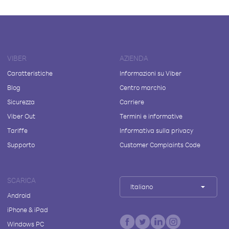
VIBER
AZIENDA
Caratteristiche
Informazioni su Viber
Blog
Centro marchio
Sicurezza
Carriere
Viber Out
Termini e informative
Tariffe
Informativa sulla privacy
Supporto
Customer Complaints Code
SCARICA
Italiano
Android
iPhone & iPad
Windows PC