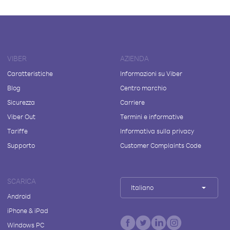
VIBER
AZIENDA
Caratteristiche
Informazioni su Viber
Blog
Centro marchio
Sicurezza
Carriere
Viber Out
Termini e informative
Tariffe
Informativa sulla privacy
Supporto
Customer Complaints Code
SCARICA
Italiano
Android
iPhone & iPad
Windows PC