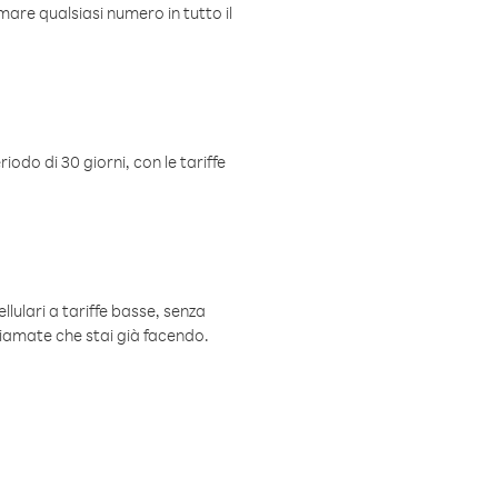
mare qualsiasi numero in tutto il
iodo di 30 giorni, con le tariffe
ellulari a tariffe basse, senza
hiamate che stai già facendo.