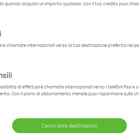
ldo quando acquisti un importo qualsiasi. Con il tuo credito puoi chia
i
are chiamate internazionali verso la tua destinazione preferita nel per
sili
sibilità di effettuare chiamate internazionali verso i telefoni fissi e c
mento. Con il piano di abbonamento mensile puoi risparmiare sulle c
Cerca altre destinazioni