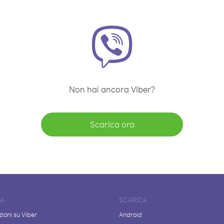
Non hai ancora Viber?
Scarica ora
DA
SCARICA
ioni su Viber
Android