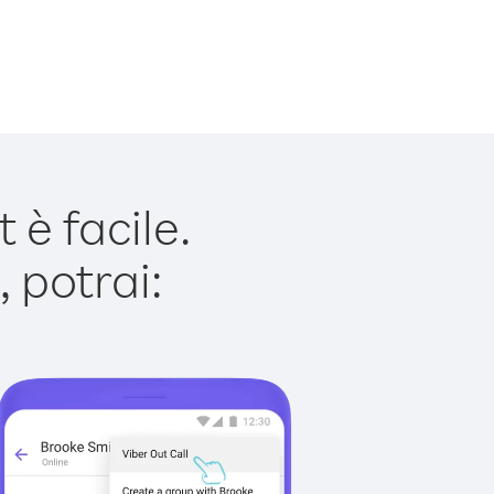
è facile.
 potrai: