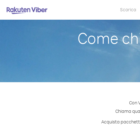
Scarica
Come chi
Con V
Chiama quals
Acquista pacchetti 