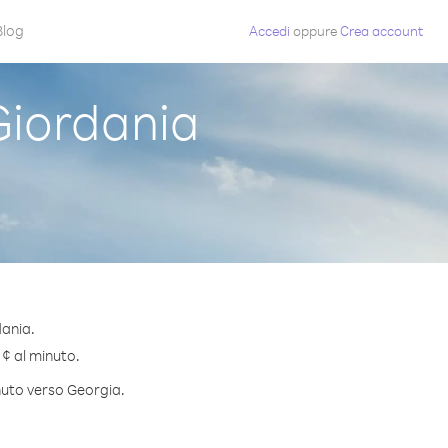
Blog
Accedi
oppure
Crea account
Giordania
dania.
 ¢ al minuto.
inuto verso Georgia.