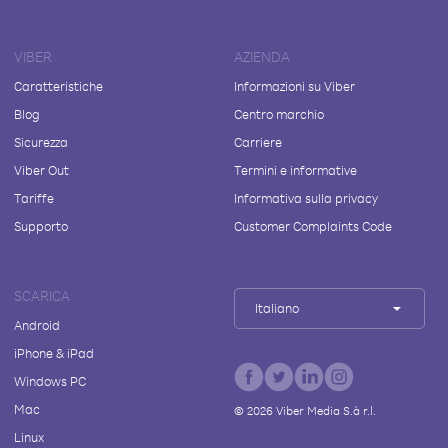
VIBER
AZIENDA
Caratteristiche
Informazioni su Viber
Blog
Centro marchio
Sicurezza
Carriere
Viber Out
Termini e informative
Tariffe
Informativa sulla privacy
Supporto
Customer Complaints Code
SCARICA
Italiano
Android
iPhone & iPad
Windows PC
Mac
©
2026
Viber Media S.à r.l.
Linux