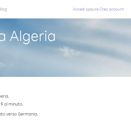
Blog
Accedi
oppure
Crea account
 Algeria
eria.
 ¢ al minuto.
nuto verso Germania.