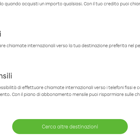
ldo quando acquisti un importo qualsiasi. Con il tuo credito puoi chia
i
are chiamate internazionali verso la tua destinazione preferita nel per
sili
sibilità di effettuare chiamate internazionali verso i telefoni fissi e c
mento. Con il piano di abbonamento mensile puoi risparmiare sulle c
Cerca altre destinazioni