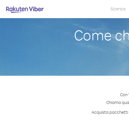
Scarica
Come ch
Con 
Chiama quals
Acquista pacchetti 