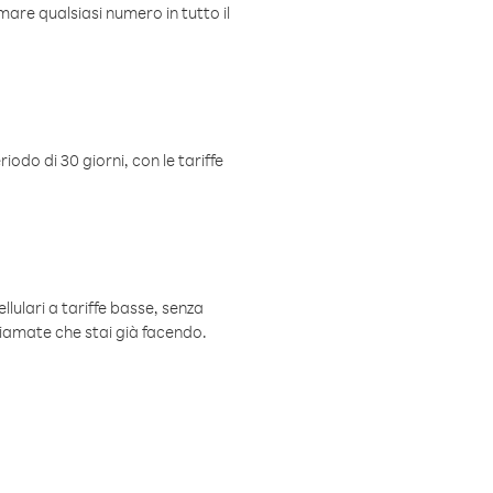
mare qualsiasi numero in tutto il
iodo di 30 giorni, con le tariffe
ellulari a tariffe basse, senza
hiamate che stai già facendo.