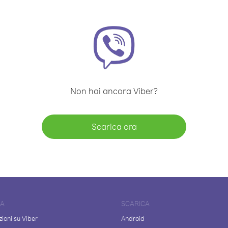
Non hai ancora Viber?
Scarica ora
DA
SCARICA
ioni su Viber
Android