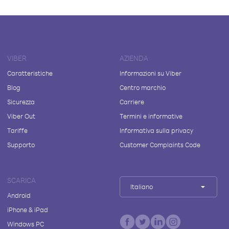
VIBER
AZIENDA
Caratteristiche
Informazioni su Viber
Blog
Centro marchio
Sicurezza
Carriere
Viber Out
Termini e informative
Tariffe
Informativa sulla privacy
Supporto
Customer Complaints Code
SCARICA
Italiano
Android
iPhone & iPad
Windows PC