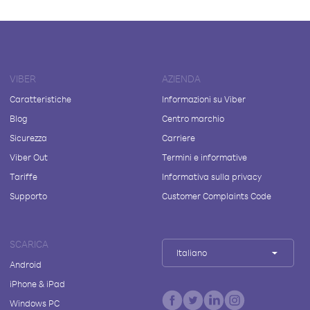
VIBER
AZIENDA
Caratteristiche
Informazioni su Viber
Blog
Centro marchio
Sicurezza
Carriere
Viber Out
Termini e informative
Tariffe
Informativa sulla privacy
Supporto
Customer Complaints Code
SCARICA
Italiano
Android
iPhone & iPad
Windows PC