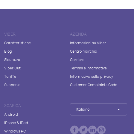
VIBER
AZIENDA
Caratteristiche
Informazioni su Viber
Blog
Centro marchio
Sicurezza
Carriere
Viber Out
Termini e informative
Tariffe
Informativa sulla privacy
Supporto
Customer Complaints Code
SCARICA
Italiano
Android
iPhone & iPad
Windows PC