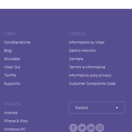
VIBER
AZIENDA
Caratteristiche
Informazioni su Viber
Blog
Centro marchio
Sicurezza
Carriere
Viber Out
Termini e informative
Tariffe
Informativa sulla privacy
Supporto
Customer Complaints Code
SCARICA
Italiano
Android
iPhone & iPad
Windows PC