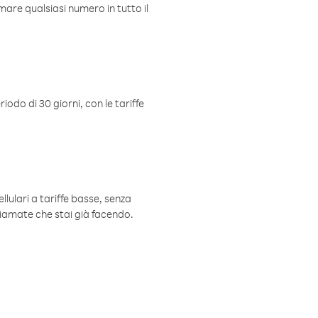
mare qualsiasi numero in tutto il
iodo di 30 giorni, con le tariffe
ellulari a tariffe basse, senza
hiamate che stai già facendo.