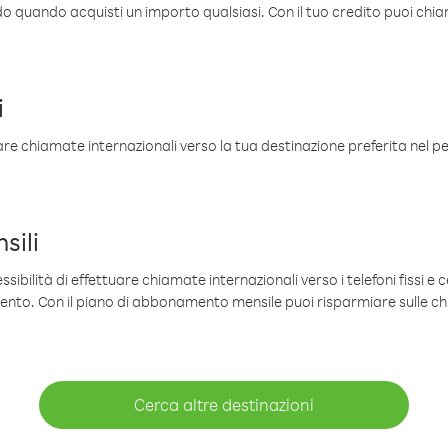
ldo quando acquisti un importo qualsiasi. Con il tuo credito puoi chia
i
are chiamate internazionali verso la tua destinazione preferita nel per
sili
sibilità di effettuare chiamate internazionali verso i telefoni fissi e c
mento. Con il piano di abbonamento mensile puoi risparmiare sulle c
Cerca altre destinazioni