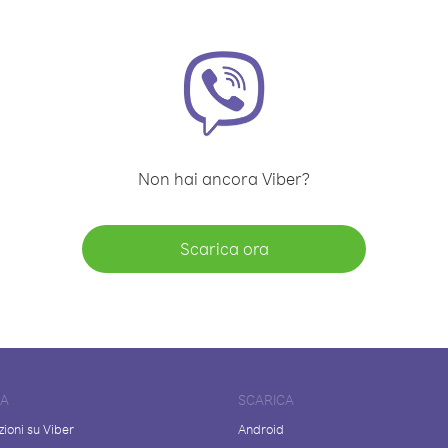
Non hai ancora Viber?
Scarica ora
DA
SCARICA
ioni su Viber
Android