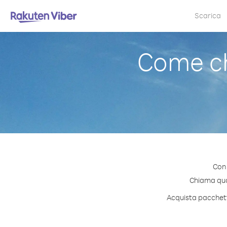
Scarica
Come c
Con 
Chiama qual
Acquista pacchetti