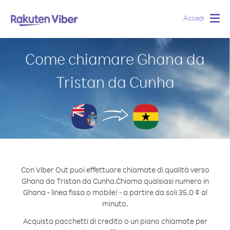
Accedi
Togg
navig
Come chiamare Ghana da
Tristan da Cunha
Con Viber Out puoi effettuare chiamate di qualità verso
Ghana da Tristan da Cunha.
Chiama qualsiasi numero in
Ghana - linea fissa o mobile! - a partire da soli 35.0 ¢ al
minuto.
Acquista pacchetti di credito o un piano chiamate per