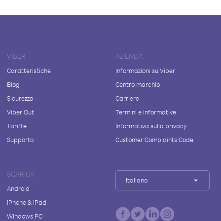
VIBER
AZIENDA
Caratteristiche
Informazioni su Viber
Blog
Centro marchio
Sicurezza
Carriere
Viber Out
Termini e informative
Tariffe
Informativa sulla privacy
Supporto
Customer Complaints Code
SCARICA
Italiano
Android
iPhone & iPad
Windows PC