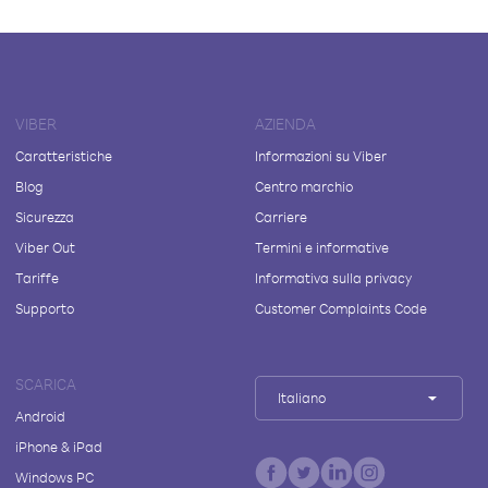
VIBER
AZIENDA
Caratteristiche
Informazioni su Viber
Blog
Centro marchio
Sicurezza
Carriere
Viber Out
Termini e informative
Tariffe
Informativa sulla privacy
Supporto
Customer Complaints Code
SCARICA
Italiano
Android
iPhone & iPad
Windows PC