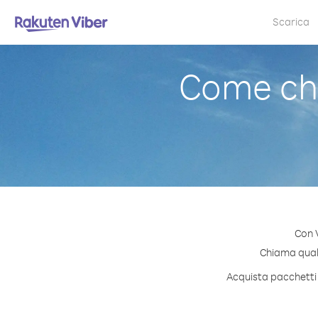
Scarica
Come chi
Con V
Chiama qualsi
Acquista pacchetti d