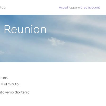
Blog
Accedi
oppure
Crea account
a Reunion
union.
0 ¢ al minuto.
uto verso Gibilterra.