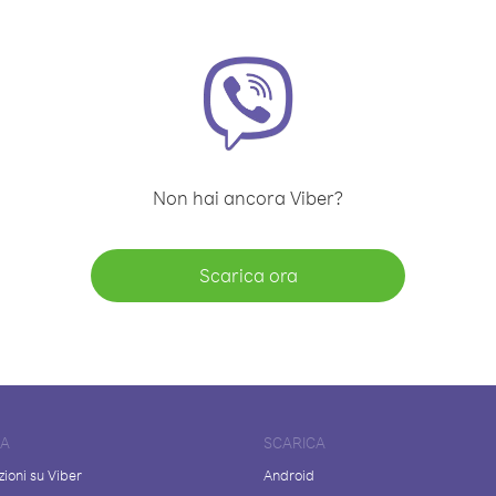
Non hai ancora Viber?
Scarica ora
DA
SCARICA
ioni su Viber
Android