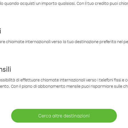
ldo quando acquisti un importo qualsiasi. Con il tuo credito puoi chia
i
are chiamate internazionali verso la tua destinazione preferita nel per
sili
sibilità di effettuare chiamate internazionali verso i telefoni fissi e c
mento. Con il piano di abbonamento mensile puoi risparmiare sulle c
Cerca altre destinazioni