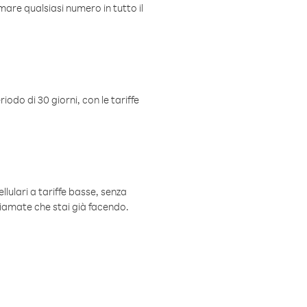
mare qualsiasi numero in tutto il
iodo di 30 giorni, con le tariffe
ellulari a tariffe basse, senza
hiamate che stai già facendo.