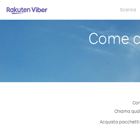
Scarica
Come c
Con
Chiama qualsi
Acquista pacchetti d