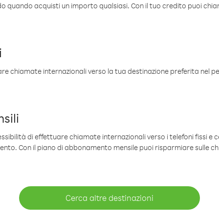
ldo quando acquisti un importo qualsiasi. Con il tuo credito puoi chia
i
are chiamate internazionali verso la tua destinazione preferita nel per
sili
sibilità di effettuare chiamate internazionali verso i telefoni fissi e c
mento. Con il piano di abbonamento mensile puoi risparmiare sulle c
Cerca altre destinazioni