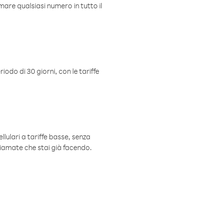
mare qualsiasi numero in tutto il
iodo di 30 giorni, con le tariffe
ellulari a tariffe basse, senza
hiamate che stai già facendo.