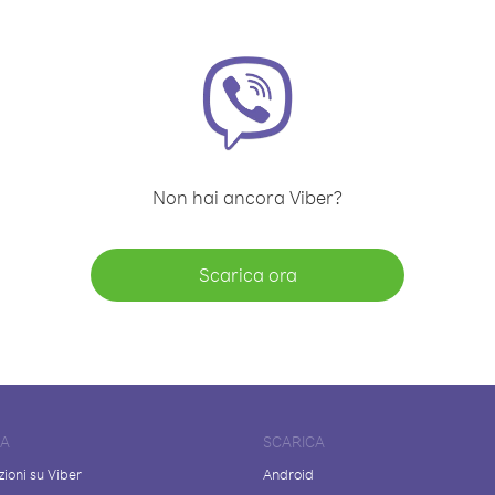
Non hai ancora Viber?
Scarica ora
DA
SCARICA
ioni su Viber
Android