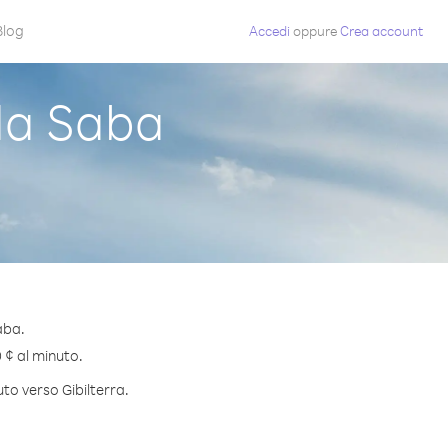
Blog
Accedi
oppure
Crea account
da Saba
aba.
0 ¢ al minuto.
uto verso Gibilterra.