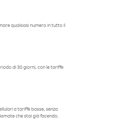
mare qualsiasi numero in tutto il
iodo di 30 giorni, con le tariffe
ellulari a tariffe basse, senza
hiamate che stai già facendo.