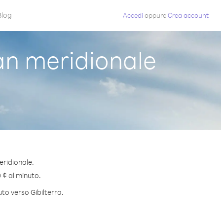
Blog
Accedi
oppure
Crea account
an meridionale
eridionale.
0 ¢ al minuto.
uto verso Gibilterra.