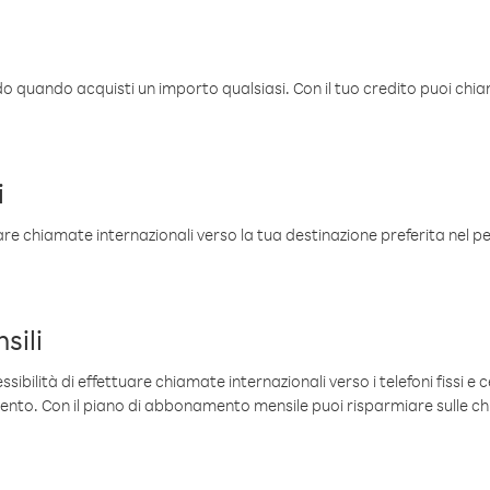
ldo quando acquisti un importo qualsiasi. Con il tuo credito puoi chia
i
are chiamate internazionali verso la tua destinazione preferita nel per
sili
sibilità di effettuare chiamate internazionali verso i telefoni fissi e c
mento. Con il piano di abbonamento mensile puoi risparmiare sulle c