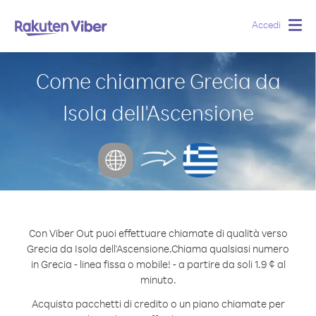
Accedi
Togg
navig
Come chiamare Grecia da
Isola dell'Ascensione
Con Viber Out puoi effettuare chiamate di qualità verso
Grecia da Isola dell'Ascensione.
Chiama qualsiasi numero
in Grecia - linea fissa o mobile! - a partire da soli 1.9 ¢ al
minuto.
Acquista pacchetti di credito o un piano chiamate per