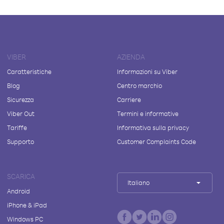
VIBER
AZIENDA
Caratteristiche
Informazioni su Viber
Blog
Centro marchio
Sicurezza
Carriere
Viber Out
Termini e informative
Tariffe
Informativa sulla privacy
Supporto
Customer Complaints Code
SCARICA
Italiano
Android
iPhone & iPad
Windows PC