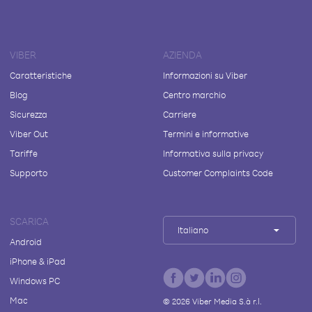
VIBER
AZIENDA
Caratteristiche
Informazioni su Viber
Blog
Centro marchio
Sicurezza
Carriere
Viber Out
Termini e informative
Tariffe
Informativa sulla privacy
Supporto
Customer Complaints Code
SCARICA
Italiano
Android
iPhone & iPad
Windows PC
Mac
©
2026
Viber Media S.à r.l.