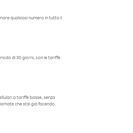
mare qualsiasi numero in tutto il
iodo di 30 giorni, con le tariffe
ellulari a tariffe basse, senza
hiamate che stai già facendo.