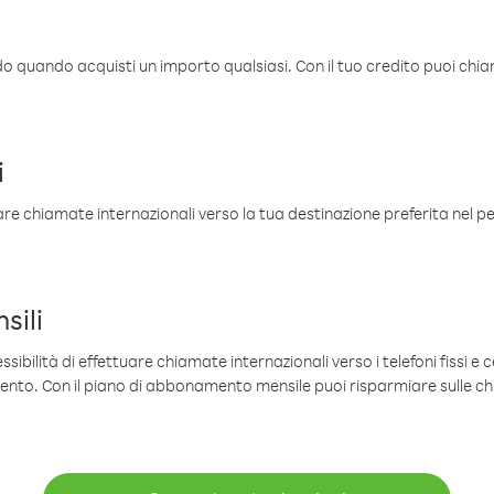
ldo quando acquisti un importo qualsiasi. Con il tuo credito puoi chia
i
are chiamate internazionali verso la tua destinazione preferita nel per
sili
sibilità di effettuare chiamate internazionali verso i telefoni fissi e c
mento. Con il piano di abbonamento mensile puoi risparmiare sulle c